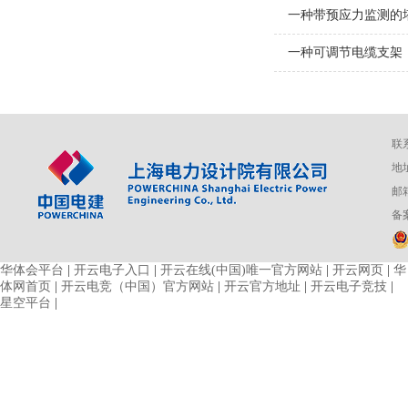
一种带预应力监测的
一种可调节电缆支架
联
地
邮箱
备案
华体会平台
|
开云电子入口
|
开云在线(中国)唯一官方网站
|
开云网页
|
华
体网首页
|
开云电竞（中国）官方网站
|
开云官方地址
|
开云电子竞技
|
星空平台
|