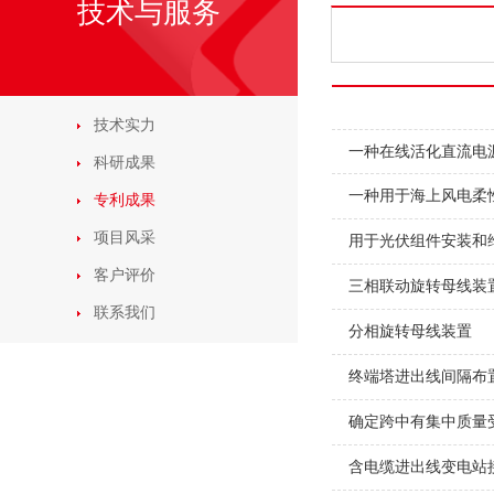
技术与服务
技术实力
一种在线活化直流电
科研成果
一种用于海上风电柔
专利成果
项目风采
用于光伏组件安装和
客户评价
三相联动旋转母线装
联系我们
分相旋转母线装置
终端塔进出线间隔布
含电缆进出线变电站