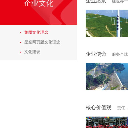
企业愿景
建世界一
企业文化
集团文化理念
星空网页版文化理念
文化建设
企业使命
服务全球
核心价值观
责任